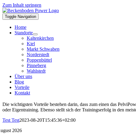
Zum Inhalt springen
Toggle Navigation
Home
Standorte
Kaltenkirchen
Kiel
Markt Schwaben
Norderstedt
Poppenbüttel
Pinneberg
Wahlstedt
Über uns
Blog
Vorteile
Kontakt
Die wichtigsten Vorteile bestehen darin, dass zum einen das PelviPo
oder Eigentraining. Ebenso stellt sich der Trainingserfolg in den mei
Test Test
2023-08-20T15:45:36+02:00
August 2026